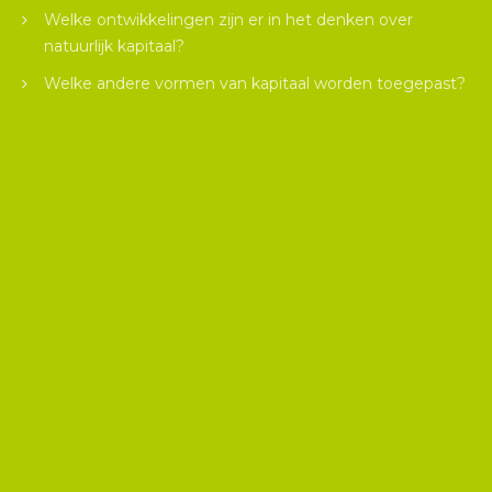
Welke ontwikkelingen zijn er in het denken over
Definitie
natuurlijk kapitaal?
Natuurlijk kapitaal is de voorraad van alle hernieuwbare en
Welke andere vormen van kapitaal worden toegepast?
niet-hernieuwbare natuurlijke hulpbronnen (zoals lucht,
mineralen en plant- en diersoorten) die samen in een
toevoer van diensten voorzien die de welvaart en het
welzijn van mensen ondersteunen.
Natuurlijk kapitaal bestaat uit twee componenten:
Abiotisch natuurlijk kapitaal bestaat uit ondergrondse
voorraden die niet-hernieuwbaar en eindig zijn (bijv.
fossiele brandstoffen, mineralen en metalen) en
stromen die hernieuwbaar en onuitputtelijk zijn (bijv.
wind en zonne-energie).
Biotisch natuurlijk kapitaal, oftewel
ecosysteemkapitaal, bestaat uit ecosystemen die
een breed spectrum aan waardevolle diensten